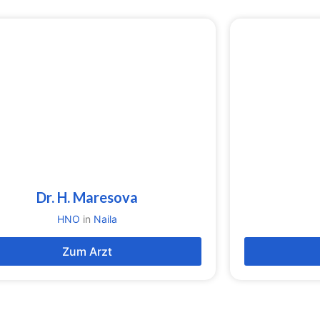
Dr. H. Maresova
HNO
in
Naila
Zum Arzt