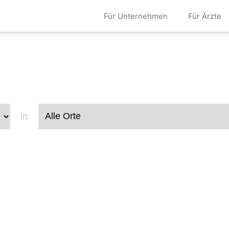
Für Unternehmen
Für Ärzte
Alle HNO-Ärzte
in
Home
Ärzte
HNO