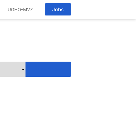
Jobs
UGHO-MVZ
Ärzte finden