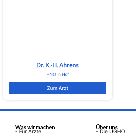
Dr. K.-H. Ahrens
HNO
in
Hof
Zum Arzt
Was wir machen
Über uns
- Für Ärzte
- Die UGHO