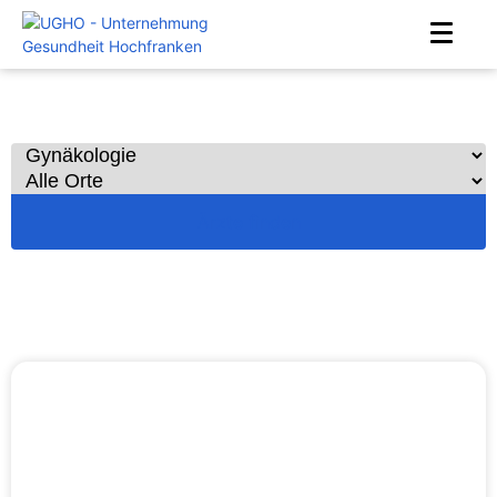
Alle Gynäkologen
Ärzte finden
Home
Ärzte
Gynäkologie