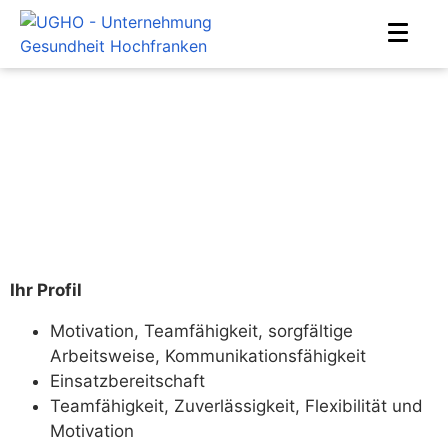
Auszubildende Medizinische
Fachangestellte für urologische
Facharztpraxis in Hof (m/w/d)
Home
Ausbildungsplatz
Jobs
Auszubildende Medizinische Fachangestellte für
urologische Facharztpraxis in Hof (m/w/d)
Ihr Profil
Motivation, Teamfähigkeit, sorgfältige
Arbeitsweise, Kommunikationsfähigkeit
Einsatzbereitschaft
Teamfähigkeit, Zuverlässigkeit, Flexibilität und
Motivation