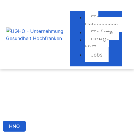
Für
Unternehmen
Für Ärzte
UGHO-
MVZ
Jobs
Dr. K.-H. Ahrens
Home
Ärzte
Dr. K.-H. Ahrens
HNO